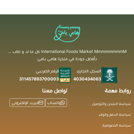
International Foods Market MmmmmmmmM كل ما لذ و طاب ...
بأفضل جودة في متجرنا هامي يامي
السجل التجاري
الرقم الضريبي
4030434063
311457893700003
روابط مهمة
تواصل معنا
واتساب
البريد الإلكتروني
سياسة الشحن والتوصيل
سياسة الدفع والولاء
سياسة الخصوصية