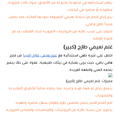
يمكن استخدامها في مجموعة متنوعة من الأطباق، سواء كانت مشوية،
مطبوخة أو محضرة في اليخنات.
يتم إنتاج اللحم من سلالة نعيمي المعروفة بجودتها العالية، مما يضمن
منتجاً طازج وصحي.
تحتوي على نسب عالية من البروتينات الضرورية لبناء العضلات ودعم
الصحة العامة.
غنم نعيمي طازج (كبير)
احصل على تجربة طهي استثنائية مع
غنم نعيمي طازج (كبير)
من متجر
هامي يامي، حيث يربى بعناية في بيئات طبيعية، علاوة على ذلك يتميز
بلحمه الغني والنكهة الفريدة.
مميزات غنم نعيمي طازج (كبير)
يتمتع بلحم ذو نكهة قوية وغنية، مما يجعله مثالياً للأطباق التقليدية
والمشويات.
لحم الغنم الكبير يتميز بملمس طري وقوام يسهل تحضيره وطهيه.
يحتوي على نسبة عالية من البروتينات، والفيتامينات والمعادن الضرورية