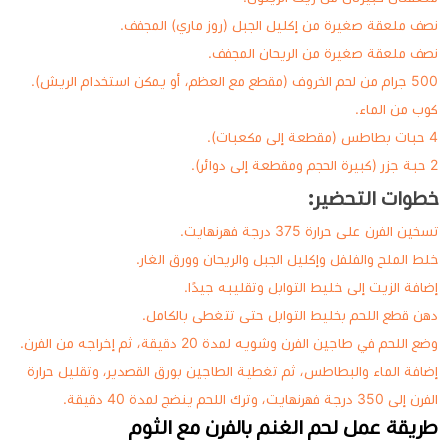
نصف ملعقة صغيرة من إكليل الجبل (روز ماري) المجفف.
نصف ملعقة صغيرة من الريحان المجفف.
500 جرام من لحم الخروف (مقطع مع العظم، أو يمكن استخدام الريش).
كوب من الماء.
4 حبات بطاطس (مقطعة إلى مكعبات).
2 حبة جزر (كبيرة الحجم ومقطعة إلى دوائر).
خطوات التحضير:
تسخين الفرن على حرارة 375 درجة فهرنهايت.
خلط الملح والفلفل وإكليل الجبل والريحان وورق الغار.
إضافة الزيت إلى خليط التوابل وتقليبه جيدًا.
دهن قطع اللحم بخليط التوابل حتى تتغطى بالكامل.
وضع اللحم في طاجين الفرن وشويه لمدة 20 دقيقة، ثم إخراجه من الفرن.
إضافة الماء والبطاطس، ثم تغطية الطاجين بورق القصدير، وتقليل حرارة
الفرن إلى 350 درجة فهرنهايت، وترك اللحم ينضج لمدة 40 دقيقة.
طريقة عمل لحم الغنم بالفرن مع الثوم