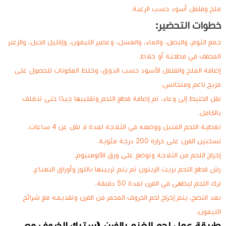
ملح وفلفل أسود حسب الرغبة.
خطوات التحضير:
جمع الثوم، والبصل، والماء، والعسل، وعصير الليمون، وإكليل الجبل، والزعتر
المجفف في مطحنة أو خلاط.
إضافة الملح والفلفل الأسود حسب الذوق، وخلط المكونات للحصول على
مزيج ناعم ومتجانس.
نقل الخليط إلى وعاء، ثم إضافة قطع اللحم وتقليبها جيدًا حتى تتغلف
بالكامل.
تغطية اللحم المتبل ووضعه في الثلاجة لمدة لا تقل عن 4 ساعات.
تسخنين الفرن على حرارة 200 درجة مئوية.
إخراج اللحم من الثلاجة وتوضع على ورق الألومنيوم.
رش قطع اللحم بزيت الزيتون ثم يتم تزيينها باللوز وأوراق النعناع.
ترك اللحم ليطهى في الفرن لمدة 50 دقيقة.
بعد النضج، يتم إخراج لحم الخروف المحمر من الفرن وتقديمه مع شرائح
الليمون.
طريقة عمل لحم الغنم بالفرن (ستيك الخروف مع