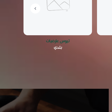
تيوس عارضيات
بلدي