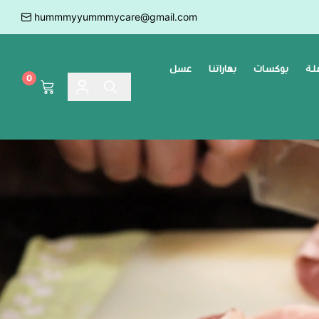
hummmyyummmycare@gmail.com
ملة
بوكسات
بهاراتنا
عسل
0