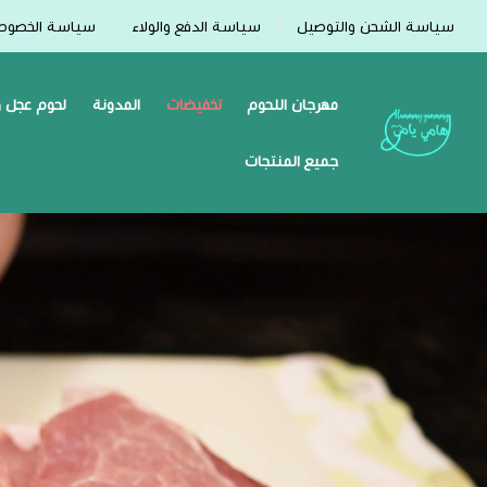
سياسة الشحن والتوصيل
سياسة الدفع والولاء
سياسة الخصوص
مهرجان اللحوم
تخفيضات
المدونة
لحوم عجل و
Hummmy :-) Yummmy هامي يامي
جميع المنتجات