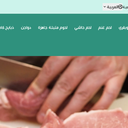
العربية
ية
بقري
لحم غنم
لحم حاشي
لحوم متبلة جاهزة
دواجن
ذبايح كا