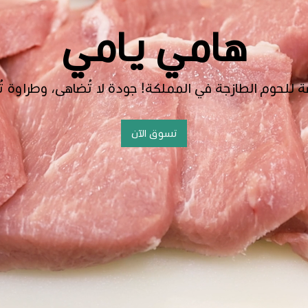
هامي يامي
للحوم الطازجة في المملكة! جودة لا تُضاهى، وطراوة ت
تسوق الآن