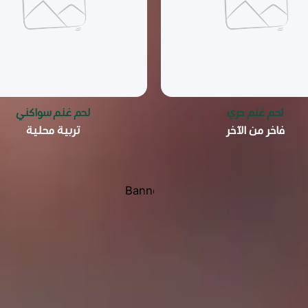
لحم غنم حري
لحم غنم سواكني
فاخر من الآخر
تربية محلية