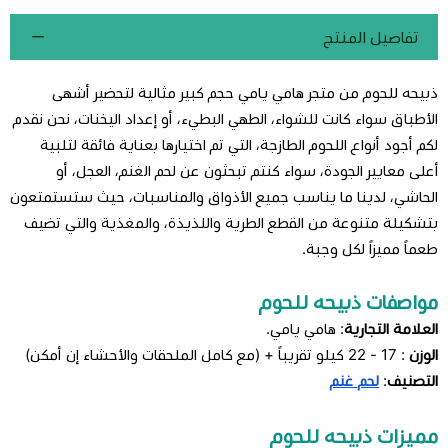
تفاصيل المنتج
ذبيحه للحوم من متجر هامي يامي حجم كبير مثالية لتحضير أشهى
الأطباق سواء كانت للشواء، الطهي البطيء، أو إعداد اليخنات، نحن نقدم
لكم أجود أنواع اللحوم الطازجة، التي تم اختيارها بعناية فائقة لتلبية
أعلى معايير الجودة، سواء كنتم تبحثون عن لحم الغنم، العجل، أو
الحاشي، لدينا ما يناسب جميع الأذواق والمناسبات، حيث ستستمتعون
بتشكيلة متنوعة من القطع الطرية واللذيذة، والمغذية والتي تضيف
طعماً مميزاً لكل وجبة.
مواصفات ذبيحه للحوم
العلامة التجارية
: هامي يامي.
الوزن
: 17 - 22 كيلو تقريباً + (مع كامل الملحقات والأحشاء إن أمكن)
التصنيف
:
لحم غنم
مميزات ذبيحه للحوم