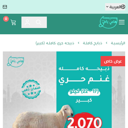
العربية
0
Hummmy :-) Yummmy هامي يامي
الرئيسية
ذبايح كاملة
ذبيحه حري كامله (كبير)
عرض خاص