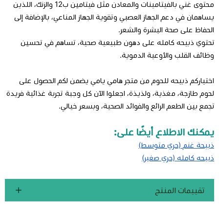
محتوى غني بالفيتامينات والمعادن مثل فيتامين ب12 والزنك، اللذين
يساهمان في دعم الجهاز العصبي وتقوية الجهاز المناعي، بالإضافة إلى
الحفاظ على صحة البشرة والشعر.
تحتوي ذبيحه كامله على دهون طبيعية صحية، تساهم في تحسين
وظائف القلب والأوعية الدموية.
اختياركم ذبيحه للحوم من متجر هامي يامي يضمن لكم الحصول على
لحوم طازجة، مغذية، ولذيذة، اجعلوا الآن كل وجبة تجربة غذائية فريدة
تجمع بين الطعم الرائع والفوائد الصحية، وبسعر خيالي.
يمكنك الاطلاع أيضًا على:
ذبيحة غنم (حري متوسط)
ذبيحه كامله (حري صغير)
تقييمات المنتج