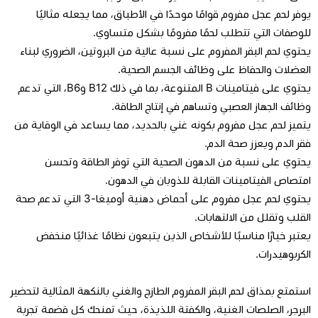
يوفر لحم عجل مفروم قوامًا موحدًا في الأطباق، مما يجعله مثاليًا
للوصفات التي تتطلب لحمًا مفرومًا بشكل متساوي.
يحتوي لحم البقر المفروم على نسبة عالية من البروتين، الضروري لبناء
العضلات والحفاظ على وظائف الجسم الصحية.
يحتوي على فيتامينات B المتنوعة، بما في ذلك B12 وB6، التي تدعم
وظائف الجهاز العصبي وتساهم في إنتاج الطاقة.
يتميز لحم عجل مفروم بكونه غني بالحديد، مما يساعد في الوقاية من
فقر الدم ويعزز صحة الدم.
يحتوي على نسبة من الدهون الصحية التي توفر الطاقة وتحسن
امتصاص الفيتامينات القابلة للذوبان في الدهون.
يحتوي لحم عجل مفروم على أحماض دهنية أوميغا-3 التي تدعم صحة
القلب وتقلل من الالتهابات.
يعتبر خيارًا مناسبًا للأشخاص الذين يتبعون نظامًا غذائيًا منخفض
الكربوهيدرات.
استمتع بمذاق لحم البقر المفروم الطازج والغني بالنكهة المثالية لتحضير
البرجر، الصلصات الغنية، والكفتة اللذيذة، حيث تمنحك كل قضمة تجربة