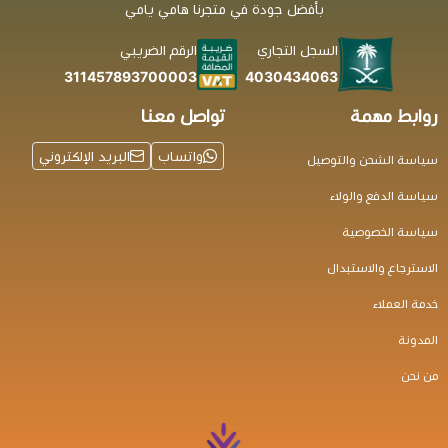
بأفضل جودة في متجرنا هامي يامي
السجل التجاري
الرقم الضريبي
4030434063
311457893700003
روابط مهمة
تواصل معنا
واتساب
البريد الإلكتروني
سياسة الشحن والتوصيل
سياسة الدفع والولاء
سياسة الخصوصية
الاسترجاع والاستبدال
خدمة العملاء
المدونة
من نحن