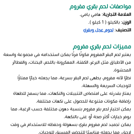
مواصفات لحم بقري مفروم
العلامة التجارية
: هامي يامي.
الوزن
: بالكيلو ( 1 كيلو ).
التصنيف
:
لحوم عجل وبقري
مميزات لحم بقري مفروم
يعتبر لحم البقر المفروم مكونًا مرنًا يمكن استخدامه في مجموعة واسعة
من الأطباق مثل البرغر، الكفتة، المعكرونة باللحم، اليخنات، والفطائر
المحشوة.
نظرًا لأنه مفروم، يطهى لحم البقر بسرعة، مما يجعله خيارًا ممتازًا
للوجبات السريعة والسهلة.
يمتاز بقدرته على امتصاص التتبيلات والنكهات، مما يسمح للطهاة
بإضافة مكونات متنوعة للحصول على نكهات مختلفة.
يمكن اختيار لحم بقر مفروم بنسبة دهون مختلفة حسب الرغبة، مما
يوفر خيارات أكثر صحة أو غنى بالنكهة.
يمكن تجميد لحم مفروم بقري بسهولة وحفظه للاستخدام في وقت
لاحق، مما يجعله مناسبًا للتحضير المسبق للوجبات.