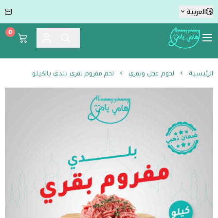
العربية
0
Hummmy :-) Yummmy هامي يامي
الرئيسية
لحوم عجل وبقري
لحم مفروم بقري بلدي بالكيلو