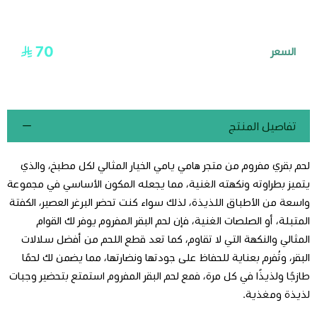
70
السعر
تفاصيل المنتج
لحم بقري مفروم من متجر هامي يامي الخيار المثالي لكل مطبخ، والذي
يتميز بطراوته ونكهته الغنية، مما يجعله المكون الأساسي في مجموعة
واسعة من الأطباق اللذيذة، لذلك سواء كنت تحضر البرغر العصير، الكفتة
المتبلة، أو الصلصات الغنية، فإن لحم البقر المفروم يوفر لك القوام
المثالي والنكهة التي لا تقاوم، كما تعد قطع اللحم من أفضل سلالات
البقر، وتُفرم بعناية للحفاظ على جودتها ونضارتها، مما يضمن لك لحمًا
طازجًا ولذيذًا في كل مرة، فمع لحم البقر المفروم استمتع بتحضير وجبات
لذيذة ومغذية.