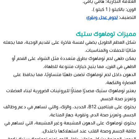
العلامة التجارية: هامي يامي.
الوزن: بالكيلو ( 1 كيلو ).
التصنيف:
لحوم عجل وبقري
مميزات توماهوك ستيك
شكل العظم الطويل يضفي لمسة فاخرة على تقديم الوجبة، مما يجعله
مثاليًا للحفلات والمناسبات.
يمكن طهي لحم توماهوك بطرق متعددة مثل الشواء على الفحم أو
الطهي في الفرن، مما يتيح خيارات متنوعة للطهاة.
الدهون داخل لحم توماهوك تضمن طهيًا متساويًا، مما يحافظ على
العصارة والنكهة.
يعتبر توماهوك ستيك مصدرًا ممتازًا للبروتينات الضرورية لبناء العضلات
وتعزيز صحة الجسم.
يحتوي على فيتامين B12، الحديد، والزنك، والتي تساهم في دعم وظائف
الجسم، وتعزيز صحة الدم، وتقوية جهاز المناعة.
يحتوي توماهوك على الدهون المشبعة وغير المشبعة، التي تساهم في
طاقة الجسم وصحة القلب عند استهلاكها باعتدال.
الدهون الموزعة بشكل متوازن داخل اللحم تمنح توماهوك ستيك نكهة