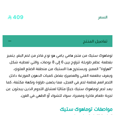
409
السعر
تفاصيل المنتج
توماهوك ستيك من متجر هامي يامي هو نوع فاخر من لحم البقر، يتميز
بقطعة عظم طويلة تتراوح بين 6 إلى 8 بوصات، والتي تعطيه شكل
"الهراوة" المميز، ويستخرج هذا الستيك من منطقة الضلع العلوي،
ويعرف بطعمه الغني والعصيري بفضل كميات الدهون الموزعة داخل
اللحم
انعم قطعة لحم في العجل
، مما يضمن طراوة ونكهة مكثفة، كما
يعد لحم توماهوك ستيك خيارًا مثاليًا لعشاق اللحوم الذين يبحثون عن
تجربة طعام فاخرة ومميزة، سواء للشواء أو الطهي في الفرن.
مواصفات توماهوك ستيك