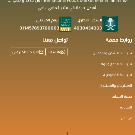
International Foods Market MmmmmmmmM كل ما لذ و طاب ...
بأفضل جودة في متجرنا هامي يامي
السجل التجاري
الرقم الضريبي
4030434063
311457893700003
روابط مهمة
تواصل معنا
واتساب
البريد الإلكتروني
سياسة الشحن والتوصيل
سياسة الدفع والولاء
سياسة الخصوصية
الاسترجاع والاستبدال
خدمة العملاء
المدونة
من نحن