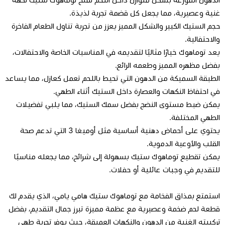
غنية وعصيرية، مما يجعل كل قضمة تجربة لذيذة.
حجم الستيك الكبير والشكل المميز يعزز من تجربة تناول الطعام الفاخرة
والاحتفالية.
يعد توماهوك خيارًا مثاليًا لتقديمه في المناسبات الخاصة والاحتفالات،
بفضل مظهره المميز وطعمه الرائع.
الطبقة السميكة من الدهون التي تحيط باللحم تعمل كعازل، مما يساعد
في احتفاظ النكهات والعصارة داخل الستيك أثناء الطهي.
يمكن ضبط مستوى النضج بفضل سمك الستيك، مما يلبي تفضيلات
الطهي المختلفة.
يحتوي على أحماض دهنية أساسية مثل أوميغا 3 التي تدعم صحة
القلب والأوعية الدموية.
يمكن تقطيع توماهوك ستيك بسهولة إلى شرائح، مما يجعله مناسبًا
للتقديم في وجبات عائلية أو حفلات.
استمتع بمذاق الفخامة مع توماهوك ستيك هامي يامي، الذي يقدم لك
قطعة لحم ضخمة وعصيرية مع عظمة مميزة تبرز جمال التقديم، بفضل
تركيبته الغنية من الدهون والنكهات العميقة، حيث يوفر تجربة طهي