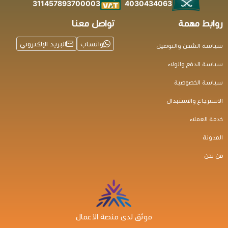
4030434063
311457893700003
روابط مهمة
تواصل معنا
واتساب
البريد الإلكتروني
سياسة الشحن والتوصيل
سياسة الدفع والولاء
سياسة الخصوصية
الاسترجاع والاستبدال
خدمة العملاء
المدونة
من نحن
موثق لدى منصة الأعمال