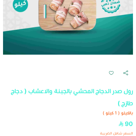
رول صدر الدجاج المحشي بالجبنة والاعشاب ( دجاج
طازج )
بالكيلو ( 1 كيلو )
90
السعر شامل الضريبة