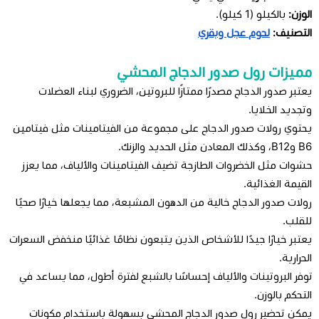
الوزن:
بالكيلو (1 كيلو).
التصنيف:
لحوم عجل وبقري
مميزات رول صدور الدجاج المحشي
يعتبر صدور الدجاج مصدرًا ممتازًا للبروتين، الضروري لبناء العضلات
وتجديد الخلايا.
يحتوي رولات صدور الدجاج على مجموعة من الفيتامينات مثل فيتامين
B6 وB12، وكذلك المعادن مثل الحديد والزنك.
حشوات مثل الخضروات الطازجة تضيف الفيتامينات والألياف، مما يعزز
القيمة الغذائية.
رولات صدور الدجاج خالية من الدهون المشبعة، مما يجعلها خيارًا صحيًا
للقلب.
يعتبر خيارًا جيدًا للأشخاص الذين يتبعون نظامًا غذائيًا منخفض السعرات
الحرارية.
توفر البروتينات والألياف إحساسًا بالشبع لفترة أطول، مما يساعد في
التحكم بالوزن.
يمكن تحضير رول صدور الدجاج المحشي بسهولة باستخدام مكونات