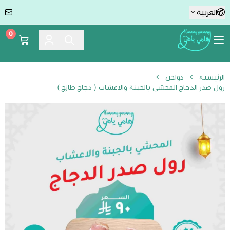
العربية
0
Hummmy :-) Yummmy هامي يامي
الرئيسية
دواجن
رول صدر الدجاج المحشي بالجبنة والاعشاب ( دجاج طازج )