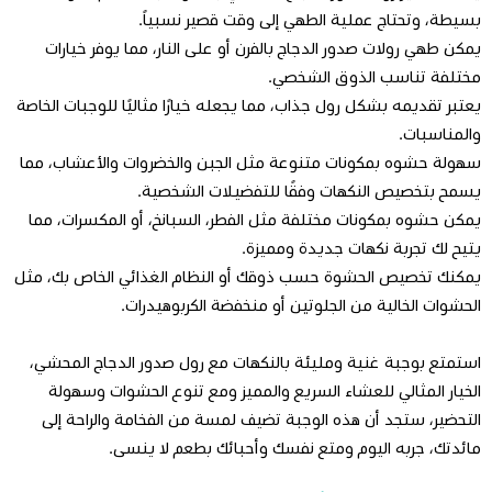
بسيطة، وتحتاج عملية الطهي إلى وقت قصير نسبياً.
يمكن طهي رولات صدور الدجاج بالفرن أو على النار، مما يوفر خيارات
مختلفة تناسب الذوق الشخصي.
يعتبر تقديمه بشكل رول جذاب، مما يجعله خيارًا مثاليًا للوجبات الخاصة
والمناسبات.
سهولة حشوه بمكونات متنوعة مثل الجبن والخضروات والأعشاب، مما
يسمح بتخصيص النكهات وفقًا للتفضيلات الشخصية.
يمكن حشوه بمكونات مختلفة مثل الفطر، السبانخ، أو المكسرات، مما
يتيح لك تجربة نكهات جديدة ومميزة.
يمكنك تخصيص الحشوة حسب ذوقك أو النظام الغذائي الخاص بك، مثل
الحشوات الخالية من الجلوتين أو منخفضة الكربوهيدرات.
استمتع بوجبة غنية ومليئة بالنكهات مع رول صدور الدجاج المحشي،
الخيار المثالي للعشاء السريع والمميز ومع تنوع الحشوات وسهولة
التحضير، ستجد أن هذه الوجبة تضيف لمسة من الفخامة والراحة إلى
مائدتك، جربه اليوم ومتع نفسك وأحبائك بطعم لا ينسى.