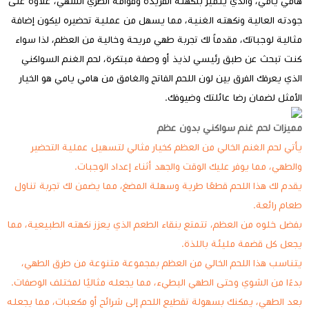
هامي يامي، والذي يتميز بنكهته الفريدة وقوامه الطري الشهي، علاوة على
جودته العالية ونكهته الغنية، مما يسهل من عملية تحضيره ليكون إضافة
مثالية لوجباتك، مقدماً لك تجربة طهي مريحة وخالية من العظم، لذا سواء
كنت تبحث عن طبق رئيسي لذيذ أو وصفة مبتكرة، لحم الغنم السواكني
الذي يعرفك الفرق بين لون اللحم الفاتح والغامق من هامي يامي هو الخيار
الأمثل لضمان رضا عائلتك وضيوفك.
مميزات لحم غنم سواكني بدون عظم
يأتي لحم الغنم الخالي من العظم كخيار مثالي لتسهيل عملية التحضير
والطهي، مما يوفر عليك الوقت والجهد أثناء إعداد الوجبات.
يقدم لك هذا اللحم قطعًا طرية وسهلة المضغ، مما يضمن لك تجربة تناول
طعام رائعة.
بفضل خلوه من العظم، تتمتع بنقاء الطعم الذي يعزز نكهته الطبيعية، مما
يجعل كل قضمة مليئة باللذة.
يتناسب هذا اللحم الخالي من العظم بمجموعة متنوعة من طرق الطهي،
بدءًا من الشوي وحتى الطهي البطيء، مما يجعله مثاليًا لمختلف الوصفات.
بعد الطهي، يمكنك بسهولة تقطيع اللحم إلى شرائح أو مكعبات، مما يجعله