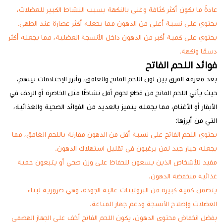
عادةً ما يكون أكثر كثافة وغني بالنكهة بسبب النشاط الكبير للعضلات،
يحتوي على نسبة أعلى من الدهون مما يجعله أكثر عصارة عند الطهي.
يحتوي على كمية أكبر من الدهون داخل الأنسجة العضلية، مما يجعله أكثر
دسمًا ونكهة.
فوائد اللحم الفاتح
بعد معرفة الفرق بين لون اللحم الفاتح والغامق، وأبرز الإختلافات بينهم،
حيث يأتي اللحم الفاتح من قطع لحوم أقل نشاطًا مثل الخاصرة أو الردف في
الأبقار أو الأغنام، مما يجعله يتميز بالعديد من الفوائد الصحية والغذائية،
التي من أبرزها:
يحتوي اللحم الفاتح على نسبة أقل من الدهون مقارنة باللحم الغامق، مما
يجعله خيار جيد لمن يرغبون في تقليل استهلاك الدهون.
مفيد للأشخاص الذين يسعون للحفاظ على وزن صحي أو يتبعون حمية
غذائية منخفضة الدهون.
يتضمن كمية كبيرة من البروتينات عالية الجودة، وهي ضرورية لبناء
العضلات وإصلاح الأنسجة ودعم جهاز المناعة.
بفضل انخفاض محتوى الدهون، يكون اللحم الفاتح أخف على الجهاز الهضمي