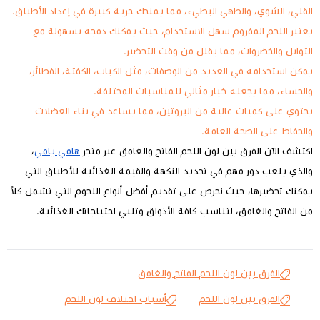
القلي، الشوي، والطهي البطيء، مما يمنحك حرية كبيرة في إعداد الأطباق.
يعتبر اللحم المفروم سهل الاستخدام، حيث يمكنك دمجه بسهولة مع
التوابل والخضروات، مما يقلل من وقت التحضير.
يمكن استخدامه في العديد من الوصفات، مثل الكباب، الكفتة، الفطائر،
والحساء، مما يجعله خيار مثالي للمناسبات المختلفة.
يحتوي على كميات عالية من البروتين، مما يساعد في بناء العضلات
والحفاظ على الصحة العامة.
اكتشف الآن الفرق بين لون اللحم الفاتح والغامق عبر متجر
هامي يامي
،
والذي يلعب دور مهم في تحديد النكهة والقيمة الغذائية للأطباق التي
يمكنك تحضيرها، حيث نحرص على تقديم أفضل أنواع اللحوم التي تشمل كلاً
من الفاتح والغامق، لتناسب كافة الأذواق وتلبي احتياجاتك الغذائية.
الفرق بين لون اللحم الفاتح والغامق
الفرق بين لون اللحم
أسباب اختلاف لون اللحم