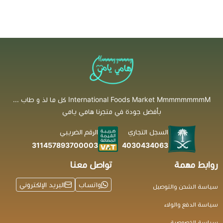
International Foods Market MmmmmmmmM كل ما لذ و طاب ...
بأفضل جودة في متجرنا هامي يامي
السجل التجاري
الرقم الضريبي
4030434063
311457893700003
روابط مهمة
تواصل معنا
واتساب
البريد الإلكتروني
سياسة الشحن والتوصيل
سياسة الدفع والولاء
سياسة الخصوصية