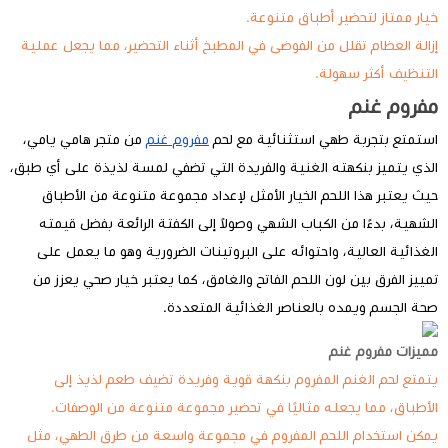
خيار ممتاز لتحضير أطباق متنوعة.
إزالة العظام تقلل من الفوضى في المطبخ أثناء التحضير، مما يجعل عملية
التنظيف أكثر سهولة.
مفروم غنم
استمتع بتجربة طهي استثنائية مع لحم
مفروم غنم
من متجر هامي يامي،
الذي يتميز بنكهته الغنية والفريدة التي تضفي لمسة لذيذة على أي طبق،
حيث يعتبر هذا اللحم الخيار الأمثل لإعداد مجموعة متنوعة من الأطباق
الشهية، بدءًا من الكباب الشهي وصولاً إلى الكفتة الرائعة بفضل قيمته
الغذائية العالية، واحتوائه على البروتينات الضرورية وهو ما يعمل على
تمييز الفرق بين لون اللحم الفاتح والغامق، كما يعتبر خيار صحي يعزز من
صحة الجسم ويمده بالعناصر الغذائية المتعددة.
مميزات مفروم غنم
يتمتع لحم الغنم المفروم بنكهة قوية وفريدة تضيف طعم لذيذ إلى
الأطباق، مما يجعله مثاليًا في تحضير مجموعة متنوعة من الوصفات.
يمكن استخدام اللحم المفروم في مجموعة واسعة من طرق الطهي، مثل