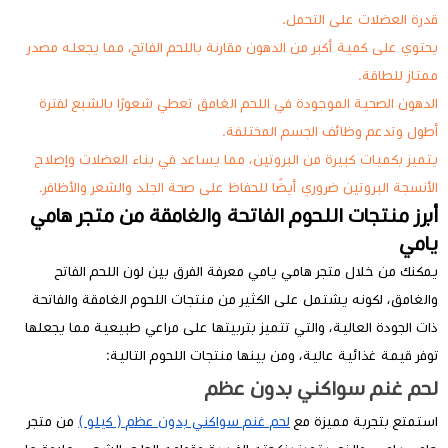
قدرة العضلات على التحمل.
يحتوي على كمية أكبر من الدهون مقارنة باللحم الفاتح، مما يجعله مصدر
ممتاز للطاقة.
الدهون الصحية الموجودة في اللحم الغامق تعطي شعورًا بالشبع لفترة
أطول وتدعم وظائف الجسم المختلفة.
يتميز بكميات كبيرة من البروتين، مما يساعد في بناء العضلات وإصلاح
الأنسجة البروتين ضروري أيضًا للحفاظ على صحة الجلد والشعر والأظافر.
أبرز منتجات اللحوم الفاتحة والغامقة من متجر هامي
يامي
يمكنك من خلال متجر هامي يامي معرفة الفرق بين لون اللحم الفاتح
والغامق، لكونه يشتمل على الكثير من منتجات اللحوم الغامقة والفاتحة
ذات الجودة العالية، والتي تتميز بتربيتها على مراعي طبيعية مما يجعلها
توفر قيمة غذائية عالية، ومن بينها منتجات اللحوم التالية:
لحم غنم سواكني بدون عظم
استمتع بتجربة مميزة مع
لحم غنم سواكني بدون عظم ( كيلو )
من متجر