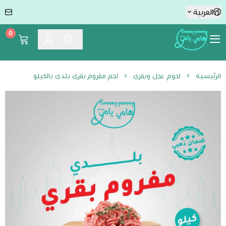
العربية
0
Hummmy :-) Yummmy هامي يامي
الرئيسية
لحوم عجل وبقري
لحم مفروم بقري بلدي بالكيلو