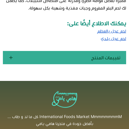
مميزة بفضل قوامه الطري وقدرته على امتصاص التتبيلات، كما يضمن
لك لحم البقر المفروم وجبات مغذية وشهية بكل سهولة.
يمكنك الاطلاع أيضًا على:
لحم عجل بالعظم
لحم عجل بلدي
تقييمات المنتج
International Foods Market MmmmmmmmM كل ما لذ و طاب ...
بأفضل جودة في متجرنا هامي يامي