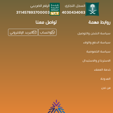
السجل التجاري
الرقم الضريبي
4030434063
311457893700003
روابط مهمة
تواصل معنا
واتساب
البريد الإلكتروني
سياسة الشحن والتوصيل
سياسة الدفع والولاء
سياسة الخصوصية
الاسترجاع والاستبدال
خدمة العملاء
المدونة
من نحن