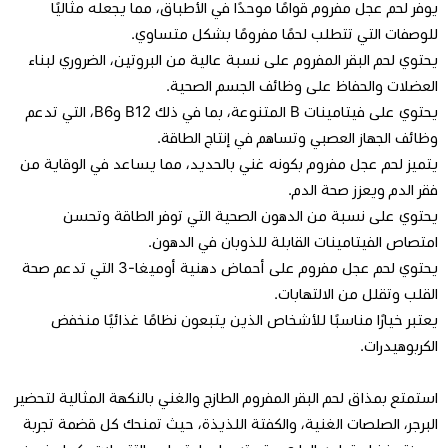
يوفر لحم عجل مفروم قوامًا موحدًا في الأطباق، مما يجعله مثاليًا
للوصفات التي تتطلب لحمًا مفرومًا بشكل متساوي.
يحتوي لحم البقر المفروم على نسبة عالية من البروتين، الضروري لبناء
العضلات والحفاظ على وظائف الجسم الصحية.
يحتوي على فيتامينات B المتنوعة، بما في ذلك B12 وB6، التي تدعم
وظائف الجهاز العصبي وتساهم في إنتاج الطاقة.
يتميز لحم عجل مفروم بكونه غني بالحديد، مما يساعد في الوقاية من
فقر الدم ويعزز صحة الدم.
يحتوي على نسبة من الدهون الصحية التي توفر الطاقة وتحسن
امتصاص الفيتامينات القابلة للذوبان في الدهون.
يحتوي لحم عجل مفروم على أحماض دهنية أوميغا-3 التي تدعم صحة
القلب وتقلل من الالتهابات.
يعتبر خيارًا مناسبًا للأشخاص الذين يتبعون نظامًا غذائيًا منخفض
الكربوهيدرات.
استمتع بمذاق لحم البقر المفروم الطازج والغني بالنكهة المثالية لتحضير
البرجر، الصلصات الغنية، والكفتة اللذيذة، حيث تمنحك كل قضمة تجربة