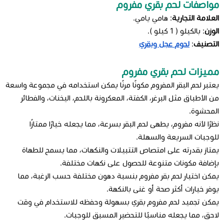
مواصفات لحم بقري مفروم
العلامة التجارية
: هامي يامي.
الوزن
: بالكيلو ( 1 كيلو ).
التصنيف
:
لحوم عجل وبقري
مميزات لحم بقري مفروم
يعتبر لحم البقر المفروم مكونًا مرنًا يمكن استخدامه في مجموعة واسعة
من الأطباق مثل البرغر، الكفتة، المعكرونة باللحم، اليخنات، والفطائر
المحشوة.
نظرًا لأنه مفروم، يطهى لحم البقر بسرعة، مما يجعله خيارًا ممتازًا
للوجبات السريعة والسهلة.
يمتاز بقدرته على امتصاص التتبيلات والنكهات، مما يسمح للطهاة
بإضافة مكونات متنوعة للحصول على نكهات مختلفة.
يمكن اختيار لحم بقر مفروم بنسبة دهون مختلفة حسب الرغبة، مما
يوفر خيارات أكثر صحة أو غنى بالنكهة.
يمكن تجميد لحم مفروم بقري بسهولة وحفظه للاستخدام في وقت
لاحق، مما يجعله مناسبًا للتحضير المسبق للوجبات.