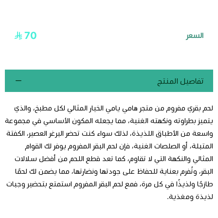
70
السعر
تفاصيل المنتج
لحم بقري مفروم من متجر هامي يامي الخيار المثالي لكل مطبخ، والذي
يتميز بطراوته ونكهته الغنية، مما يجعله المكون الأساسي في مجموعة
واسعة من الأطباق اللذيذة، لذلك سواء كنت تحضر البرغر العصير، الكفتة
المتبلة، أو الصلصات الغنية، فإن لحم البقر المفروم يوفر لك القوام
المثالي والنكهة التي لا تقاوم، كما تعد قطع اللحم من أفضل سلالات
البقر، وتُفرم بعناية للحفاظ على جودتها ونضارتها، مما يضمن لك لحمًا
طازجًا ولذيذًا في كل مرة، فمع لحم البقر المفروم استمتع بتحضير وجبات
لذيذة ومغذية.