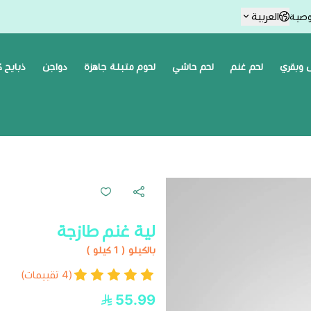
العربية
وصية
 وبقري
لحم غنم
لحم حاشي
لحوم متبلة جاهزة
دواجن
ذبايح 
لية غنم طازجة
بالكيلو ( 1 كيلو )
(4 تقييمات)
55.99