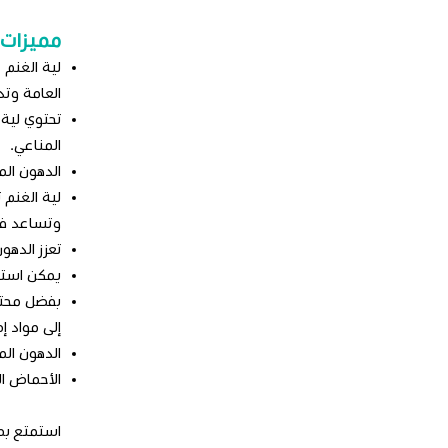
مميزات 
العامة وت
المناعي.
الدهون الم
لية الغنم 
وتساعد في 
تعزز الدهو
يمكن استخد
بفضل محتوا
إلى مواد إ
الدهون ال
الأحماض ال
استمتع بطع