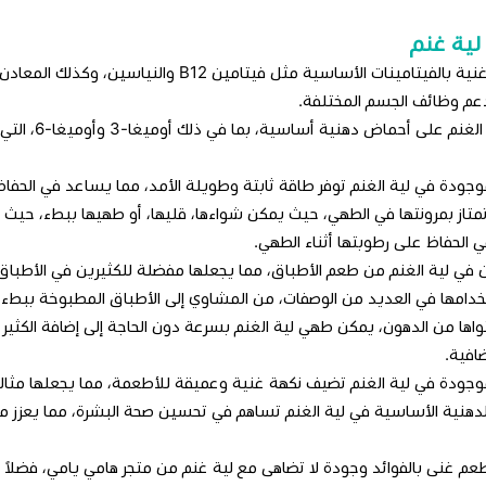
لية غنم
لية الغنم غنية بالفيتامينات الأساسية مثل ف
دعم وظائف الجسم المختلفة.
تحتوي لية ا
وجودة في لية الغنم توفر طاقة ثابتة وطويلة الأمد، مما يساعد في الحفا
تمتاز بمرونتها في الطهي، حيث يمكن شواءها، قليها، أو طهيها ببطء، حيث أ
الحفاظ على رطوبتها أثناء الطهي.
ن في لية الغنم من طعم الأطباق، مما يجعلها مفضلة للكثيرين في الأطباق 
امها في العديد من الوصفات، من المشاوي إلى الأطباق المطبوخة ببطء، مما
ها من الدهون، يمكن طهي لية الغنم بسرعة دون الحاجة إلى إضافة الكثير م
ضافية.
موجودة في لية الغنم تضيف نكهة غنية وعميقة للأطعمة، مما يجعلها مثال
دهنية الأساسية في لية الغنم تساهم في تحسين صحة البشرة، مما يعزز من 
م غنى بالفوائد وجودة لا تضاهى مع لية غنم من متجر هامي يامي، فضلاً ع