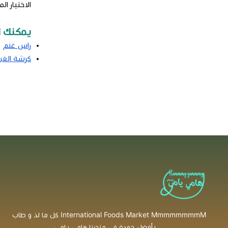
الاختيار ا
يمكنك ال
راس غنم
كرشة الغن
International Foods Market MmmmmmmmM كل ما لذ و طاب
... بأفضل جودة في متجرنا هامي يامي