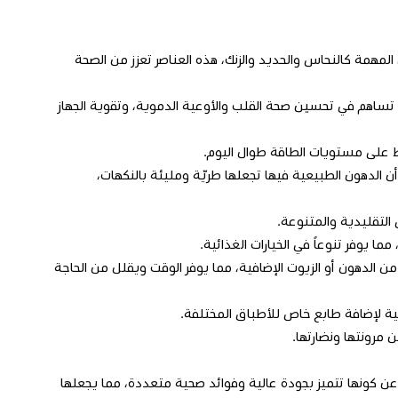
يتامين B12 والنياسين، وكذلك المعادن المهمة كالنحاس والحديد والزنك، هذه العناصر تعزز من الصحة
لغنم على أحماض دهنية أساسية، بما في ذلك أوميغا-3 وأوميغا-6، التي تساهم في تحسين صحة القلب والأوعية الدموية، وتقوية الجهاز
ظ على مستويات الطاقة طوال اليوم.
ن الدهون الطبيعية فيها تجعلها طريّة ومليئة بالنكهات،
التقليدية والمتنوعة.
 يوفر تنوعاً في الخيارات الغذائية.
ن الدهون أو الزيوت الإضافية، مما يوفر الوقت ويقلل من الحاجة
ية لإضافة طابع خاص للأطباق المختلفة.
مرونتها ونضارتها.
ن كونها تتميز بجودة عالية وفوائد صحية متعددة، مما يجعلها