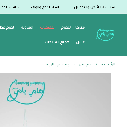
سياسة الشحن والتوصيل
سياسة الدفع والولاء
سياسة الخص
مهرجان اللحوم
تخفيضات
المدونة
لحوم عجل
Hummmy :-) Yummmy هامي يامي
عسل
جميع المنتجات
الرئيسية
لحم غنم
لية غنم طازجة