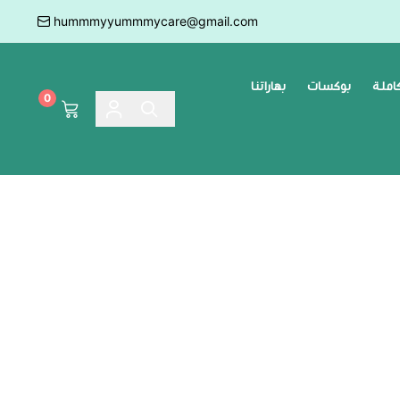
hummmyyummmycare@gmail.com
كاملة
بوكسات
بهاراتنا
0