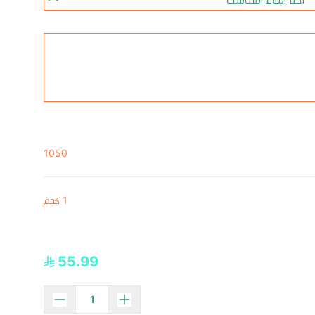
1050
1 كجم
55.99