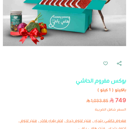
بوكس مفروم الحاشي
بالكيلو ( 1 كيلو )
749
1,033.85
السعر شامل الضريبة
مفروم حاشي بلدي ,
متجر لحوم جدة ,
لحم بقري فاخر ,
متجر لحوم ,
لحوم بلدي ,
متجر هامي يامي ,