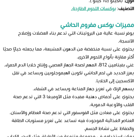
الوزن
: بالكيلو (10 كيلو ).
التصنيف
:
بوكسات اللحوم الطازجة.
مميزات بوكس مفروم الحاشي
يوفر نسبة عالية من البروتينات التي تدعم بناء العضلات وإصلاح
الأنسجة.
يحتوي على نسبة منخفضة من الدهون المشبعة، مما يجعله خيارًا صحيًا
أكثر مقارنة بأنواع اللحوم الأخرى.
غني بفيتامين B12، المهم لصحة الجهاز العصبي وإنتاج خلايا الدم الحمراء.
يعزز الحديد في لحم الحاشي تكوين الهيموجلوبين ويساعد في نقل
الأكسجين إلى الخلايا.
يسهم الزنك في تعزيز جهاز المناعة ويساعد في الشفاء.
يحتوي على أحماض دهنية مفيدة مثل الأوميغا 3 التي تدعم صحة
القلب والأوعية الدموية.
يحتوي على معادن مثل الفوسفور التي تدعم صحة العظام والأسنان.
العناصر الغذائية الموجودة فيه تساعد على تعزيز مستويات الطاقة
والحفاظ على نشاط الجسم.
يمكن استخدامه في مجموعة متنوعة من الأطباق مثل البرجر، الكباب،