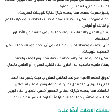
الحساء، الصواني، المحاشي، وغيرها.
يتميز بسرعة نضجه، مما يجعله خيارًا مثاليًا للوجبات السريعة.
لكونه مفرومًا، يمكن تشكيله بسهولة حسب الحاجة، سواء كرات اللحم
أو لفائف أو أقراص.
يمتص التوابل والنكهات بسرعة، مما يعزز من طعمه في الأطباق
المختلفة.
مكن تجميده وحفظه لفترات طويلة دون أن يفقد جودته، مما يسهل
التخطيط للوجبات.
يمكن تحضيره مسبقًا واستخدامه لاحقًا، مما يوفر الوقت والجهد.
يمكن طهيه بالعديد من الطرق مثل القلي، الشوي، أو الطهي بالبخار.
تذوق الطعم الأصيل مع لحم الحاشي المفروم، حيث يتميز هذا اللحم
الغني بالبروتين والمغذي بطراوته الفائقة وقدرته على امتصاص
النكهات، مما يجعله خيارك المثالي لتحضير أشهى الأطباق مثل البرجر،
الكباب، والمحاشي مما يجعله خيارًا مثاليًا لوجبات سريعة ولذيذة.
يمكنك الاطلاع أيضًا على: