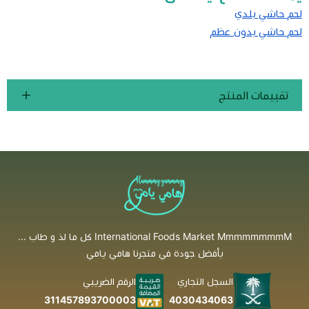
لحم حاشي بلدي
لحم حاشي بدون عظم
تقييمات المنتج
International Foods Market MmmmmmmmM كل ما لذ و طاب ...
بأفضل جودة في متجرنا هامي يامي
السجل التجاري
الرقم الضريبي
4030434063
311457893700003