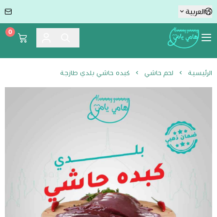
العربية
0
Hummmy :-) Yummmy هامي يامي
الرئيسية
لحم حاشي
كبده حاشي بلدي طازجة