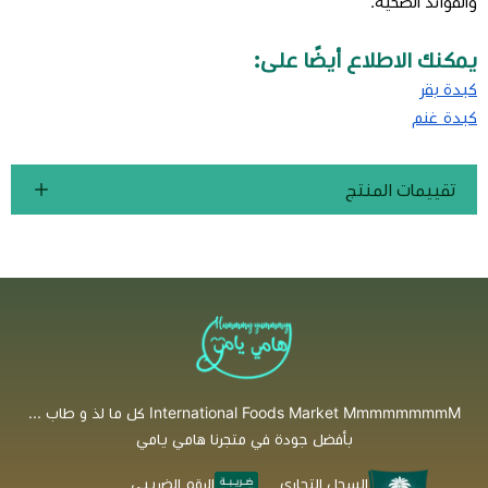
والفوائد الصحية.
يمكنك الاطلاع أيضًا على:
كبدة بقر
كبدة غنم
تقييمات المنتج
International Foods Market MmmmmmmmM كل ما لذ و طاب ...
بأفضل جودة في متجرنا هامي يامي
السجل التجاري
الرقم الضريبي