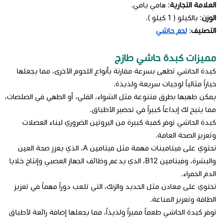
العلامة التجارية
: هامي يامي.
الوزن
: بالكيلو ( 1 كيلو ).
التصنيف
:
لحم حاشي
مميزات كبدة حاشي طازج
كبدة الحاشي تطهى بسرعة مقارنة بأنواع اللحوم الأخرى، مما يجعلها
خياراً مثالياً لوجبات سريعة ولذيذة.
يمكن طهيها بطرق متنوعة مثل الشواء، القلي، أو الطهي في الصلصات،
مما يتيح لك إبداعاً كبيراً في تحضير الأطباق.
كبدة الحاشي توفر كمية كبيرة من البروتين الضروري لبناء العضلات
وتعزيز الصحة العامة.
تحتوي على فيتامينات مهمة مثل فيتامين A، الذي يعزز صحة العين
والبشرة، وفيتامين B12، الذي يدعم وظائف الجهاز العصبي وإنتاج خلايا
الدم الحمراء.
تحتوي على معادن مثل الحديد والزنك، التي تلعب دوراً مهماً في تعزيز
الطاقة وتعزيز المناعة.
توفر كبدة الحاشي طعماً مميزاً ولذيذاً، مما يجعلها إضافة رائعة لأطباق