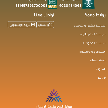
4030434063
311457893700003
روابط مهمة
تواصل معنا
واتساب
البريد الإلكتروني
سياسة الشحن والتوصيل
سياسة الدفع والولاء
سياسة الخصوصية
الاسترجاع والاستبدال
خدمة العملاء
المدونة
من نحن
موثق لدى منصة الأعمال