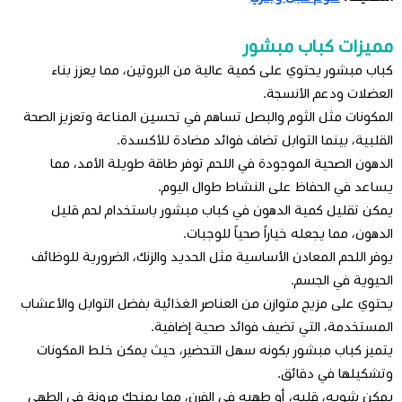
مميزات كباب مبشور
كباب مبشور يحتوي على كمية عالية من البروتين، مما يعزز بناء
العضلات ودعم الأنسجة.
المكونات مثل الثوم والبصل تساهم في تحسين المناعة وتعزيز الصحة
القلبية، بينما التوابل تضاف فوائد مضادة للأكسدة.
الدهون الصحية الموجودة في اللحم توفر طاقة طويلة الأمد، مما
يساعد في الحفاظ على النشاط طوال اليوم.
يمكن تقليل كمية الدهون في كباب مبشور باستخدام لحم قليل
الدهون، مما يجعله خياراً صحياً للوجبات.
يوفر اللحم المعادن الأساسية مثل الحديد والزنك، الضرورية للوظائف
الحيوية في الجسم.
يحتوي على مزيج متوازن من العناصر الغذائية بفضل التوابل والأعشاب
المستخدمة، التي تضيف فوائد صحية إضافية.
يتميز كباب مبشور بكونه سهل التحضير، حيث يمكن خلط المكونات
وتشكيلها في دقائق.
يمكن شويه، قليه، أو طهيه في الفرن، مما يمنحك مرونة في الطهي