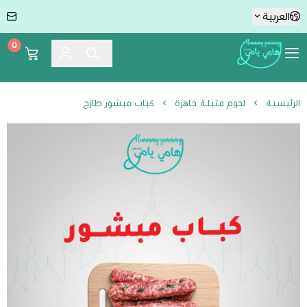
العربية
0
Hummmy :-) Yummmy هامي يامي
الرئيسية
لحوم متبلة جاهزة
كباب مبشور طازج