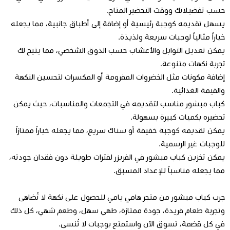
حسب تفضيلاتك ووقت التحضير المتاح.
يسهل تقديمه كوجبة رئيسية أو إضافة إلى أطباق جانبية، مما يجعله
خياراً مثالياً لوجبات سريعة ولذيذة.
يمكن تعديل التوابل والأعشاب حسب الذوق الشخصي، مما يتيح لك
تجربة نكهات متنوعة.
إضافة مكونات مثل الخضروات المفرومة أو المكسرات لتحسين النكهة
والقيمة الغذائية.
كباب مبشور مناسب لتقديمه في التجمعات والمناسبات، حيث يمكن
تحضيره بكميات كبيرة بسهولة.
يمكن تقديمه كوجبة خفيفة أو سناك سريع، مما يجعله خياراً ممتازاً
للوجبات غير الرسمية.
يمكن تخزين كباب مبشور في الفريزر لفترات طويلة دون فقدان جودته،
مما يجعله مناسباً للإعداد المسبق.
جرب كباب مبشور من متجر هامي يامي للحصول على نكهة لا تُضاهى
وتجربة طعام فريدة، جودة ممتازة، طهي سهل، وطعم شهي، كل ذلك
في كل قضمة، تسوق الآن واستمتع بوجبات لا تُنسى.