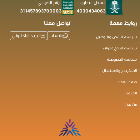
السجل التجاري
الرقم الضريبي
4030434063
311457893700003
روابط مهمة
تواصل معنا
واتساب
البريد الإلكتروني
سياسة الشحن والتوصيل
سياسة الدفع والولاء
سياسة الخصوصية
الاسترجاع والاستبدال
خدمة العملاء
المدونة
من نحن