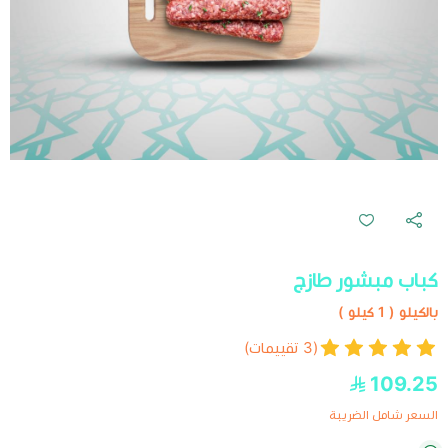
كباب مبشور طازج
بالكيلو ( 1 كيلو )
(3 تقييمات)
109.25
السعر شامل الضريبة