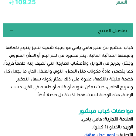
109.25
السعر
تفاصيل المنتج
كباب مبشور من متجر هامي يامي هو وجبة شهية تتميز بتنوع نكهاتها
وقيمتها الغذائية العالية، يتم تحضيره من لحم البقر أو الضأن المفروم،
ويُتبّل بمزيج من التوابل والأعشاب الطازجة التي تضيف إليه طعماً فريداً،
كما يتضمن عادةً مكونات مثل البصل، الثوم، والفلفل الحار، ما يجعل كل
قضمة مليئة بالنكهة، علاوة على ذلك يمتاز بكونه سهل التحضير
وسريع الطهي، حيث يمكن شويه أو قليه أو طهيه في الفرن حسب
الرغبة، هذه الوجبة ليست فقط لذيذة بل صحية أيضاً.
مواصفات كباب مبشور
العلامة التجارية:
هامي يامي.
الوزن:
بالكيلو (1 كيلو).
التصنيف:
لحوم عجل وبقري