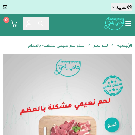
العربية
0
Hummmy :-) Yummmy هامي يامي
الرئيسية
لحم غنم
قطع لحم نعيمي مشكلة بالعظم