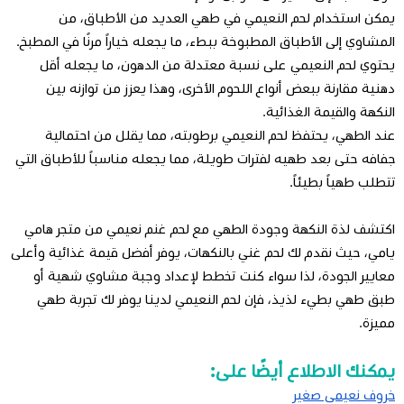
يمكن استخدام لحم النعيمي في طهي العديد من الأطباق، من
المشاوي إلى الأطباق المطبوخة ببطء، ما يجعله خياراً مرنًا في المطبخ.
يحتوي لحم النعيمي على نسبة معتدلة من الدهون، ما يجعله أقل
دهنية مقارنة ببعض أنواع اللحوم الأخرى، وهذا يعزز من توازنه بين
النكهة والقيمة الغذائية.
عند الطهي، يحتفظ لحم النعيمي برطوبته، مما يقلل من احتمالية
جفافه حتى بعد طهيه لفترات طويلة، مما يجعله مناسباً للأطباق التي
تتطلب طهياً بطيئاً.
اكتشف لذة النكهة وجودة الطهي مع لحم غنم نعيمي من متجر هامي
يامي، حيث نقدم لك لحم غني بالنكهات، يوفر أفضل قيمة غذائية وأعلى
معايير الجودة، لذا سواء كنت تخطط لإعداد وجبة مشاوي شهية أو
طبق طهي بطيء لذيذ، فإن لحم النعيمي لدينا يوفر لك تجربة طهي
مميزة.
يمكنك الاطلاع أيضًا على:
خروف نعيمي صغير