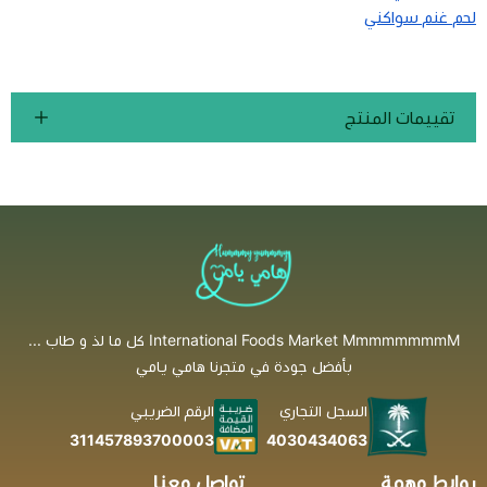
لحم غنم سواكني
تقييمات المنتج
International Foods Market MmmmmmmmM كل ما لذ و طاب ...
بأفضل جودة في متجرنا هامي يامي
السجل التجاري
الرقم الضريبي
4030434063
311457893700003
روابط مهمة
تواصل معنا