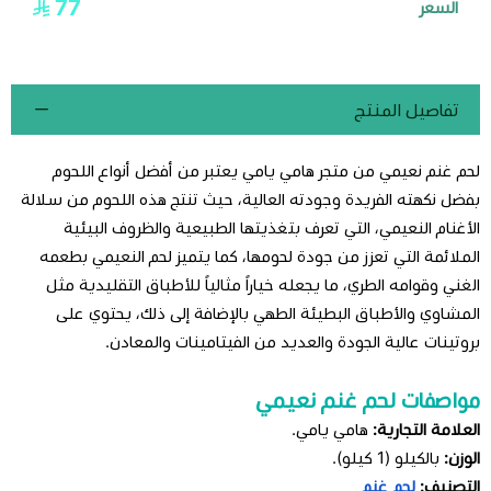
77
السعر
تفاصيل المنتج
لحم غنم نعيمي من متجر هامي يامي يعتبر من أفضل أنواع اللحوم
بفضل نكهته الفريدة وجودته العالية، حيث تنتج هذه اللحوم من سلالة
الأغنام النعيمي، التي تعرف بتغذيتها الطبيعية والظروف البيئية
الملائمة التي تعزز من جودة لحومها، كما يتميز لحم النعيمي بطعمه
الغني وقوامه الطري، ما يجعله خياراً مثالياً للأطباق التقليدية مثل
المشاوي والأطباق البطيئة الطهي بالإضافة إلى ذلك، يحتوي على
بروتينات عالية الجودة والعديد من الفيتامينات والمعادن.
مواصفات لحم غنم نعيمي
العلامة التجارية:
هامي يامي.
الوزن:
بالكيلو (1 كيلو).
التصنيف:
لحم غنم