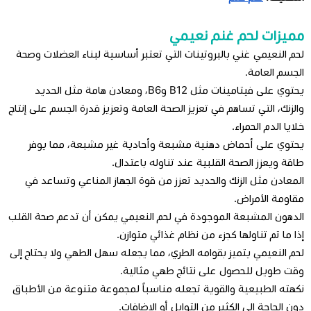
مميزات لحم غنم نعيمي
لحم النعيمي غني بالبروتينات التي تعتبر أساسية لبناء العضلات وصحة
الجسم العامة.
يحتوي على فيتامينات مثل B12 وB6، ومعادن هامة مثل الحديد
والزنك، التي تساهم في تعزيز الصحة العامة وتعزيز قدرة الجسم على إنتاج
خلايا الدم الحمراء.
يحتوي على أحماض دهنية مشبعة وأحادية غير مشبعة، مما يوفر
طاقة ويعزز الصحة القلبية عند تناوله باعتدال.
المعادن مثل الزنك والحديد تعزز من قوة الجهاز المناعي وتساعد في
مقاومة الأمراض.
الدهون المشبعة الموجودة في لحم النعيمي يمكن أن تدعم صحة القلب
إذا ما تم تناولها كجزء من نظام غذائي متوازن.
لحم النعيمي يتميز بقوامه الطري، مما يجعله سهل الطهي ولا يحتاج إلى
وقت طويل للحصول على نتائج طهي مثالية.
نكهته الطبيعية والقوية تجعله مناسباً لمجموعة متنوعة من الأطباق
دون الحاجة إلى الكثير من التوابل أو الإضافات.