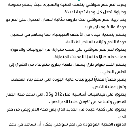
يعرف لحم غنم سواكني بنكهته الغنية والمميزة، حيث يتمتع بنعومة
وطراوة تجعل كل وجبة تجربة لذيذة.
يتم تربية غنم سواكني تحت ظروف مثالية لضمان الحصول على لحم ذو
جودة عالية ومذاق فريد.
يتمتع بتغذية جيدة من الأعلاف الطبيعية، مما يساهم في تحسين
جودة اللحم وثرائه بالعناصر الغذائية.
يحتوي لحم غنم سواكني على نسب متوازنة من البروتينات والدهون،
مما يجعله خيارًا مناسبًا للوجبات المتوازنة.
يتمتع اللحم بقوام طري يسهل طهيه بطرق متنوعة، من الشوي إلى
الطهي البطيء.
يعتبر مصدرًا ممتازًا للبروتينات عالية الجودة التي تدعم بناء العضلات
وتعزز عملية الأيض.
يحتوي على فيتامينات أساسية مثل B12 وB6، التي تدعم صحة الجهاز
العصبي وتساعد في تكوين خلايا الدم الحمراء.
يحتوي على كمية جيدة من الحديد الذي يعزز صحة الدم ويقي من فقر
الدم.
الدهون الصحية الموجودة في لحم سواكني يمكن أن تساعد في دعم