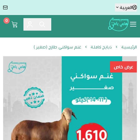
العربية
0
Hummmy :-) Yummmy هامي يامي
الرئيسية
ذبايح كاملة
غنم سواكني طازج (صغير )
عرض خاص