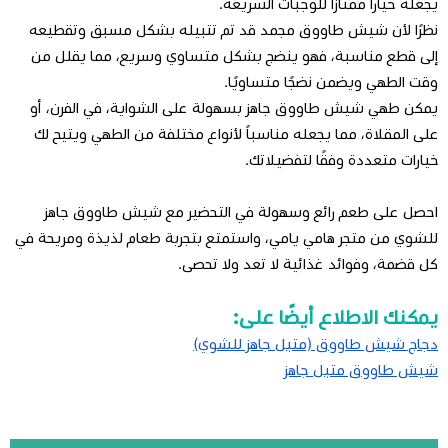
يجعله خياراً ممتازاً للوجبات السريعة.
نظرًا لأن شيش طاووق مجمد قد تم تتبيله بشكل مسبق وتقطيعه
إلى قطع مناسبة، فهو ينضج بشكل متساوي وسريع، مما يقلل من
وقت الطهي ويضمن نضجًا متساويًا.
يمكن طهي شيش طاووق جاهز بسهولة على الشواية، في الفرن، أو
على المقلاة، مما يجعله مناسباً لأنواع مختلفة من الطهي ويتيح لك
خيارات متعددة وفقًا لتفضيلاتك.
احصل على طعم رائع وسهولة في التحضير مع شيش طاووق جاهز
للشوي من متجر هامي يامي، واستمتع بتجربة طعام لذيذة ومريحة في
كل قضمة، وفوائد غذائية لا تعد ولا تحصى.
يمكنك الاطلاع أيضًا على:
دجاج شيش طاووق (متبل جاهز للشوي)
شيش طاووق متبل جاهز