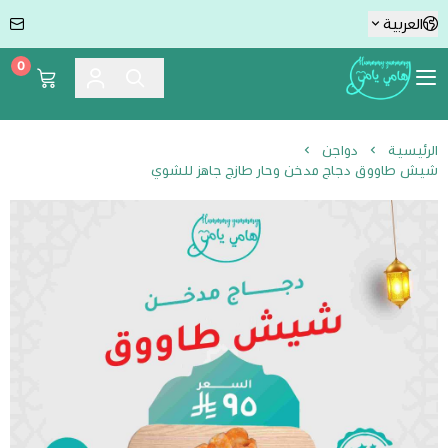
العربية
0
Hummmy :-) Yummmy هامي يامي
الرئيسية
دواجن
شيش طاووق دجاج مدخن وحار طازج جاهز للشوي