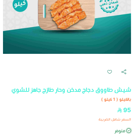
شيش طاووق دجاج مدخن وحار طازج جاهز للشوي
بالكيلو ( 1 كيلو )
95
السعر شامل الضريبة
متوفر