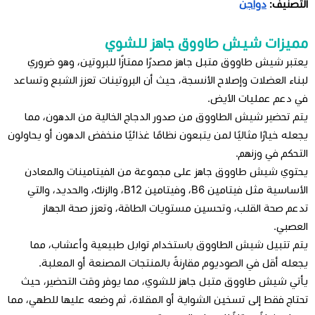
التصنيف:
دواجن
مميزات شيش طاووق جاهز للشوي
يعتبر شيش طاووق متبل جاهز مصدرًا ممتازًا للبروتين، وهو ضروري
لبناء العضلات وإصلاح الأنسجة، حيث أن البروتينات تعزز الشبع وتساعد
في دعم عمليات الأيض.
يتم تحضير شيش الطاووق من صدور الدجاج الخالية من الدهون، مما
يجعله خيارًا مثاليًا لمن يتبعون نظامًا غذائيًا منخفض الدهون أو يحاولون
التحكم في وزنهم.
يحتوي شيش طاووق جاهز على مجموعة من الفيتامينات والمعادن
الأساسية مثل فيتامين B6، وفيتامين B12، والزنك، والحديد، والتي
تدعم صحة القلب، وتحسين مستويات الطاقة، وتعزز صحة الجهاز
العصبي.
يتم تتبيل شيش الطاووق باستخدام توابل طبيعية وأعشاب، مما
يجعله أقل في الصوديوم مقارنةً بالمنتجات المصنعة أو المعلبة.
يأتي شيش طاووق متبل جاهز للشوي، مما يوفر وقت التحضير، حيث
تحتاج فقط إلى تسخين الشواية أو المقلاة، ثم وضعه عليها للطهي، مما