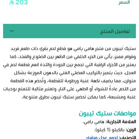
203
السعر
تفاصيل المنتج
ستيك تيبون من متجر هامي يامي هو قطع لحم بقري ذات طعم فريد
وقوام مميز، يأتي من الجزء الخلفي من الظهر بين الضلوع والفخذ، كما
يعتبر من الأجزاء الراقية التي تجمع بين الجودة واللذة
انعم قطعة لحم في
العجل
، حيث يتميز بالتركيب العضلي الغني بالدهون الموزعة بشكل
متوازن، مما يضيف نكهة غنية ورطوبة للقطعة، وتُحضر هذه القطعة
من اللحم عادةً للشواء أو الطهي على النار، وتعتبر مثالية للتمتع بوجبات
غنية ومشبعة، كما يمكن تحضير ستيك تيبون بطرق متنوعة.
مواصفات ستيك تيبون
العلامة التجارية:
هامي يامي.
الوزن:
بالكيلو (1 كيلو).
التصنيف:
لحوم عجل وبقري