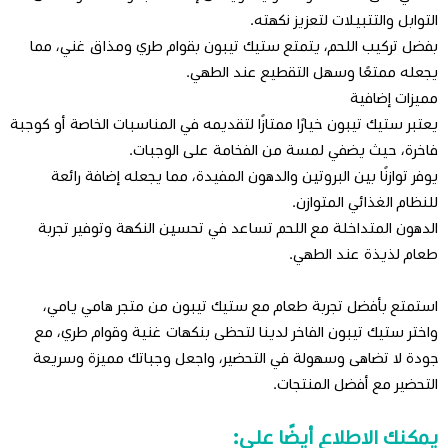
التوابل والتتبيلات لتعزيز نكهته.
بفضل تركيب اللحم، يتمتع ستيك تيبون بقوام طري ومذاق غني، مما
يجعله ممتعًا وسهل التقطيع عند الطهي.
مميزات إضافية
يعتبر ستيك تيبون خيارًا ممتازًا لتقديمه في المناسبات الخاصة أو كوجبة
فاخرة، حيث يضفي لمسة من الفخامة على الوجبات.
يوفر توازنًا بين البروتين والدهون المفيدة، مما يجعله إضافة رائعة
للنظام الغذائي المتوازن.
الدهون المتداخلة مع اللحم تساعد في تحسين النكهة وتوفير تجربة
طعام لذيذة عند الطهي.
استمتع بأفضل تجربة طعام مع ستيك تيبون من متجر هامي يامي،
واختر ستيك تيبون الفاخر لدينا لتحظى بنكهات غنية وقوام طري، مع
جودة لا تضاهى وسهولة في التحضير، واجعل وجباتك مميزة وسريعة
التحضير مع أفضل المنتجات.
يمكنك الاطلاع أيضًا على: