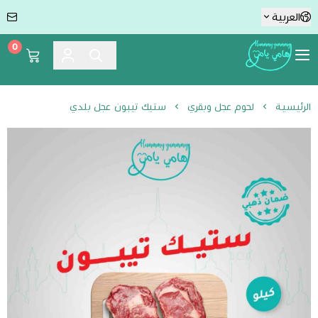
العربية
0
Hummmy :-) Yummmy هامي يامي
الرئيسية
لحوم عجل وبقري
ستيك تيبون عجل بلدي