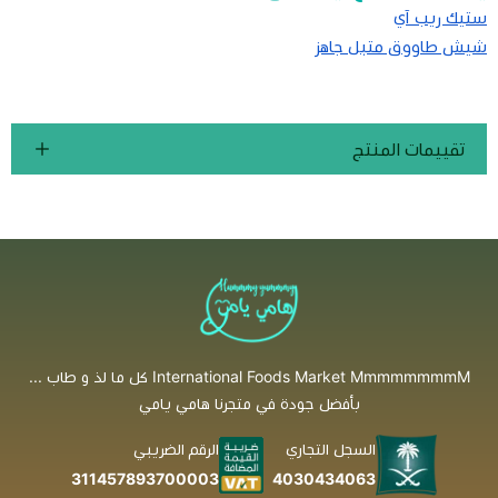
ستيك ريب آي
شيش طاووق متبل جاهز
تقييمات المنتج
International Foods Market MmmmmmmmM كل ما لذ و طاب ...
بأفضل جودة في متجرنا هامي يامي
السجل التجاري
الرقم الضريبي
4030434063
311457893700003