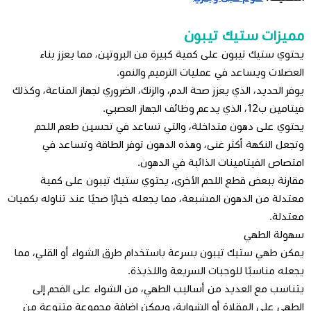
مميزات ستيك تيبون
يحتوي ستيك تيبون على كمية كبيرة من البروتين، مما يعزز بناء
العضلات ويساعد في عمليات الترميم والنمو.
يوفر الحديد، الذي يعزز صحة الدم، والزنك، الضروري لجهاز المناعة، وكذلك
فيتامين ب12، الذي يدعم وظائف الجهاز العصبي.
يحتوي على دهون متداخلة، والتي تساعد في تحسين طعم اللحم
وتجعل النكهة أكثر غنى، وهذه الدهون توفر الطاقة وتساعد في
امتصاص الفيتامينات الذائبة في الدهون.
مقارنة ببعض قطع اللحم الأخرى، يحتوي ستيك تيبون على كمية
معتدلة من الدهون المشبعة، مما يجعله خيارًا صحيًا عند تناوله بكميات
معتدلة.
سهولة الطهي
يمكن طهي ستيك تيبون بسرعة باستخدام طرق الشواء أو القلي، مما
يجعله مناسبًا للوجبات السريعة واللذيذة.
يتناسب مع العديد من أساليب الطهي، من الشواء على الفحم إلى
الطهي على المقلاة أو الشواية، ويمكن إضافة مجموعة متنوعة من