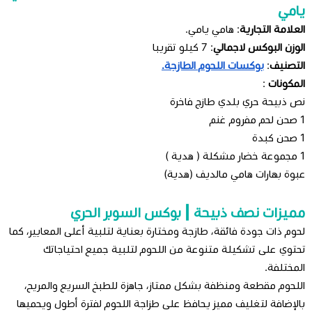
يامي
العلامة التجارية
: هامي يامي.
الوزن البوكس لاجمالي
: 7 كيلو تقريبا
التصنيف
:
بوكسات اللحوم الطازجة.
المكونات
:
نص ذبيحة حري بلدي طازج فاخرة
1 صحن لحم مفروم غنم
1 صحن كبدة
1 مجموعة خضار مشكلة ( هدية )
عبوة بهارات هامي مالديف (هدية)
مميزات نصف ذبيحة | بوكس السوبر الحري
لحوم ذات جودة فائقة، طازجة ومختارة بعناية لتلبية أعلى المعايير، كما
تحتوي على تشكيلة متنوعة من اللحوم لتلبية جميع احتياجاتك
المختلفة.
اللحوم مقطعة ومنظفة بشكل ممتاز، جاهزة للطبخ السريع والمريح،
بالإضافة لتغليف مميز يحافظ على طزاجة اللحوم لفترة أطول ويحميها