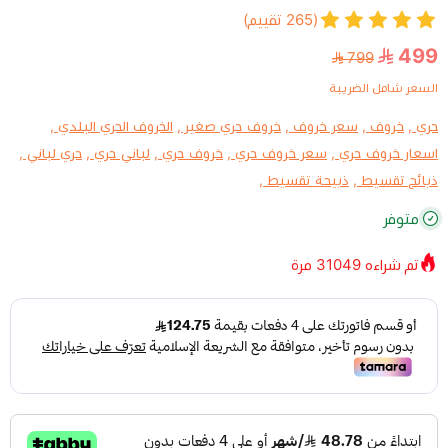
(265 تقييم)
499
799
السعر شامل الضريبة
حري ,
خروف ,
سعر خروف ,
خروف حري صغير ,
الخروف الحري البلدي ,
اسعار خروف حري ,
سعر خروف حري ,
خروف حري ,
لباني حري ,
حري لباني ,
ذبائح تقسيط ,
ذبيحة تقسيط ,
متوفر
تم شراءه
31049
مرة