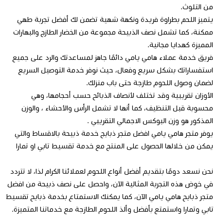
من التلوث.
يتميز اللحم بطراوة فريدة ونكهة شهية تضمن لك أفضل تجربة طهي
ممكنة، كما تشمل نصف الذبيحة مجموعة من الخضار الطازج والبهارات
المميزة كهدايا مجانية.
فريق خدمة عملاء هامي يامي دائمًا جاهز لمساعدتك والرد على جميع
استفساراتك بشكل سريع وفعال، حيث نوفر خدمة التوصيل السريع
لضمان وصول اللحوم طازجة حتى باب منزلك.
الأوزان تقريبية وقد تختلف لأنصاف الذبائح حسب أحجامها، وهي
محسوبة قبل التنظيف، كما أنها لا تشمل الرأس والأحشاء ، والوزن
المذكور هو وزن البوكس الاجمالي التقريبي .
يوفر متجر هامي يامي افضل متجر ذبايج خدمة ذبيحة بالاقساط والتي
يمكن من خلالها الحصول على المنتج مع خدمة تقسيط تابي او تمارا
نحن نسعد دومًا بتقديم أفضل أنواع اللحوم لعملائنا الكرام لذا، لا تتردد
في خوض هذه التجربة المثالية الآن، واحصل على نصف ذبيحة من افضل
متجر ذبايح
هامي يامي الآن، كما يمكنك الاستمتاع بخدمة
ذبايح تقسيط
تابي وتمارا
واستمتع بأفضل وألذ اللحوم الطازجة مع خدماتنا المتميزة.